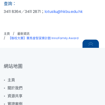
查詢：
3411 8364／3411 2871；
lotusliu@hkbu.edu.hk
主頁
/
最新資訊
/
【聯校大賽】賽馬會智家樂計劃 InnoFamily Award
網站地圖
主頁
關於我們
資源共享
實證案例