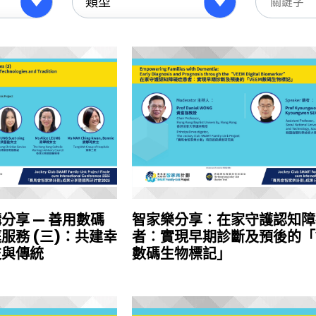
分享 — 善用數碼
智家樂分享︰在家守護認知障
服務 (三)：共建幸
者︰實現早期診斷及預後的「V
技與傳統
數碼生物標記」