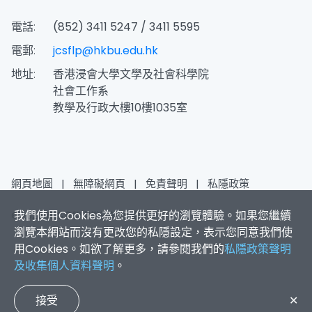
電話:
(852) 3411 5247 / 3411 5595
電郵:
jcsflp@hkbu.edu.hk
地址:
香港浸會大學文學及社會科學院
社會工作系
教學及行政大樓10樓1035室
網頁地圖
|
無障礙網頁
|
免責聲明
|
私隱政策
我們使用Cookies為您提供更好的瀏覽體驗。如果您繼續
© 2026 賽馬會智家樂計劃 版權所有
瀏覽本網站而沒有更改您的私隱設定，表示您同意我們使
用Cookies。如欲了解更多，請參閱我們的
私隱政策聲明
及收集個人資料聲明
。
接受
✕