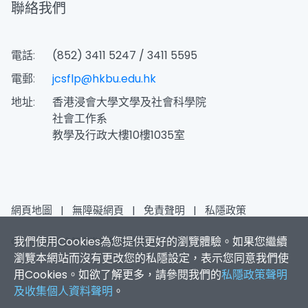
聯絡我們
電話:
(852) 3411 5247 / 3411 5595
電郵:
jcsflp@hkbu.edu.hk
地址:
香港浸會大學文學及社會科學院
社會工作系
教學及行政大樓10樓1035室
網頁地圖
|
無障礙網頁
|
免責聲明
|
私隱政策
我們使用Cookies為您提供更好的瀏覽體驗。如果您繼續
© 2026 賽馬會智家樂計劃 版權所有
瀏覽本網站而沒有更改您的私隱設定，表示您同意我們使
用Cookies。如欲了解更多，請參閱我們的
私隱政策聲明
及收集個人資料聲明
。