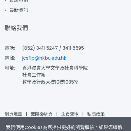
實證案例
最新資訊
聯絡我們
電話:
(852) 3411 5247 / 3411 5595
電郵:
jcsflp@hkbu.edu.hk
地址:
香港浸會大學文學及社會科學院
社會工作系
教學及行政大樓10樓1035室
網頁地圖
|
無障礙網頁
|
免責聲明
|
私隱政策
我們使用Cookies為您提供更好的瀏覽體驗。如果您繼續
© 2026 賽馬會智家樂計劃 版權所有