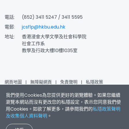
電話:
(852) 3411 5247 / 3411 5595
電郵:
jcsflp@hkbu.edu.hk
地址:
香港浸會大學文學及社會科學院
社會工作系
教學及行政大樓10樓1035室
網頁地圖
|
無障礙網頁
|
免責聲明
|
私隱政策
我們使用Cookies為您提供更好的瀏覽體驗。如果您繼續
© 2026 賽馬會智家樂計劃 版權所有
瀏覽本網站而沒有更改您的私隱設定，表示您同意我們使
用Cookies。如欲了解更多，請參閱我們的
私隱政策聲明
及收集個人資料聲明
。