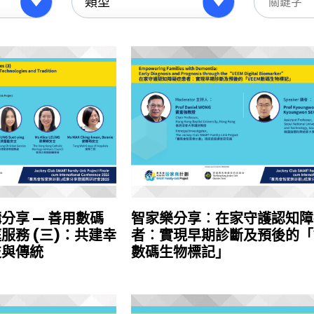
分享 — 善用數碼
智家樂分享︰在家守護認知障
服務 (三)：共建幸
者︰實現早期診斷及預後的「V
技與傳統
數碼生物標記」